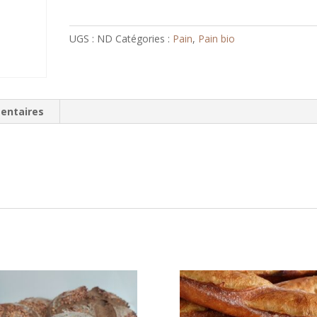
Bio
Intégral
UGS :
ND
Catégories :
Pain
,
Pain bio
T150(FR-
Bio-
10)
entaires