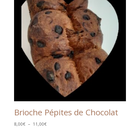
Brioche Pépites de Chocolat
Plage
8,00
€
–
11,00
€
de
prix :