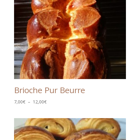
Brioche Pur Beurre
Plage
7,00
€
–
12,00
€
de
prix :
7,00€
à
12,00€