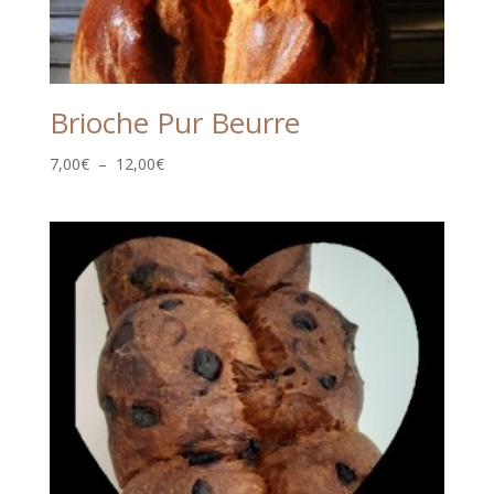
Brioche Pur Beurre
Plage
7,00
€
–
12,00
€
de
prix :
7,00€
à
12,00€