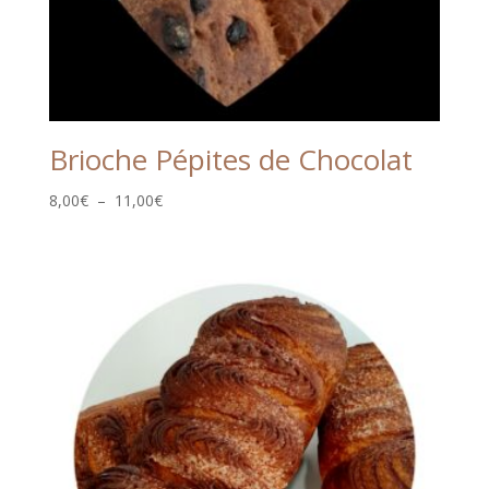
Brioche Pépites de Chocolat
Plage
8,00
€
–
11,00
€
de
prix :
8,00€
à
11,00€