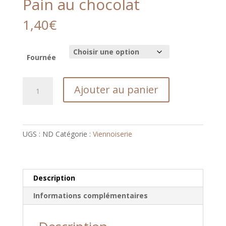
Pain au chocolat
1,40
€
Fournée
quantité
Ajouter au panier
de
Pain
au
chocolat
UGS :
ND
Catégorie :
Viennoiserie
Description
Informations complémentaires