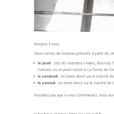
Bonjour à tous,
Nous serons de nouveau présents à partir de cet
le jeudi
:
chez les revendeurs
Rabio, Biocoop Tou
Cotentin
; ou
en point retrait
à La Ferme de l’Ori
le vendredi
: en vente direct sur le marché d
le samedi
: en vente direct sur le marché de 
N’oubliez pas que si vous commandez, vous aure
la boutique en ligne : https://au-pin-cuit.fr