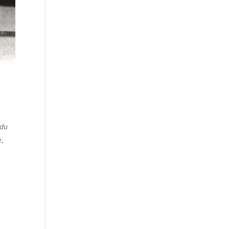
 du
e,