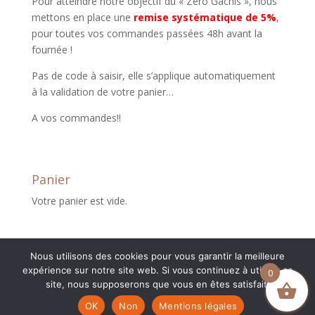
Pour atteindre notre objectif du « Zéro Gâchis », nous
mettons en place une
remise systématique de 5%
,
pour toutes vos commandes passées 48h avant la
fournée !
Pas de code à saisir, elle s’applique automatiquement
à la validation de votre panier…
A vos commandes!!
Panier
Votre panier est vide.
Nous utilisons des cookies pour vous garantir la meilleure
expérience sur notre site web. Si vous continuez à utiliser ce
0
site, nous supposerons que vous en êtes satisfait.
Création boutique en ligne :
Myriam Corbet
OK
Non
Mentions légales
Webcommunication